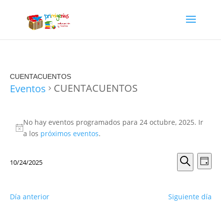
CUENTACUENTOS
CUENTACUENTOS
Eventos
Eventos
en
No hay eventos programados para 24 octubre, 2025. Ir
Aviso
a los
próximos eventos
.
24
octubre,
Navega
Nav
2025
10/24/2025
Día
de
de
Selecciona
Buscar
vis
búsque
la
de
fecha.
y
Día anterior
Siguiente día
Eve
vistas