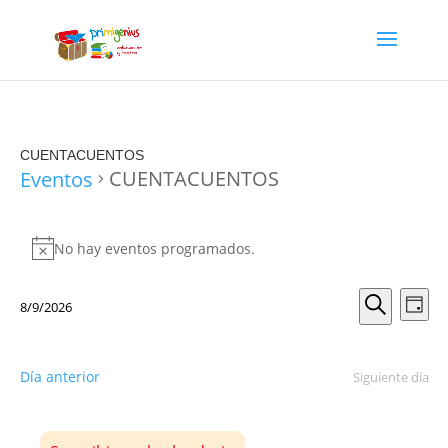
CUENTACUENTOS
CUENTACUENTOS
Eventos
Eventos
en
No hay eventos programados.
Aviso
9
Navega
Nav
agosto,
8/9/2026
Día
de
de
2026
Selecciona
Buscar
vis
búsque
la
de
fecha.
y
Día anterior
Siguiente día
Eve
vistas
de