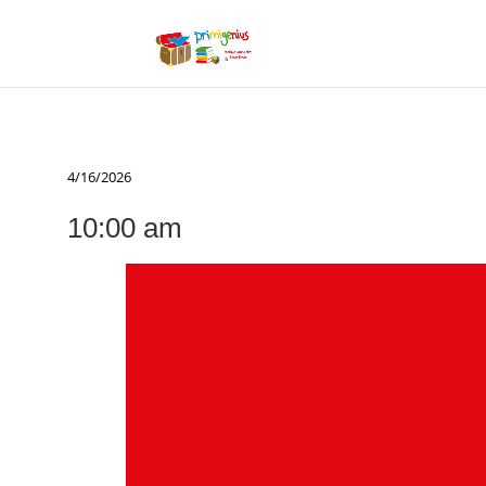
Eventos
4/16/2026
en
Selecciona
10:00 am
la
16
fecha.
abril,
2026