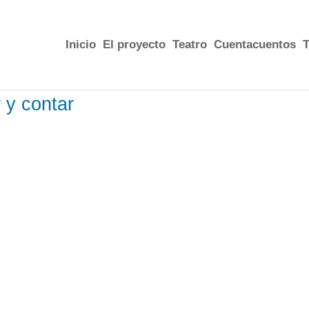
Inicio
El proyecto
Teatro
Cuentacuentos
T
y contar
E
spacio escénico
: Cualquier espacio qu
biblioteca, un aula de colegio, un salón 
escenografía.
Sonido:
Si el local es grande, la acústi
precisa conexión para guitarras y micro