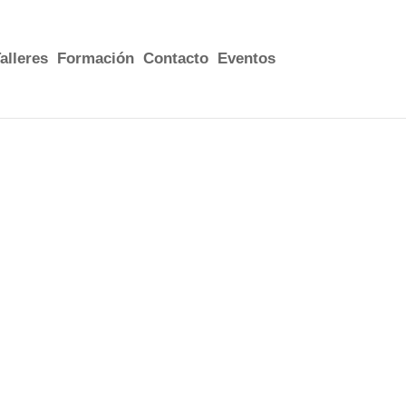
alleres
Formación
Contacto
Eventos
e se precie para contar cuentos, una
de actos, un parque, etc. No es necesaria
ca no es buena o estamos en exterior, se
s. Sino, de
viva voce.