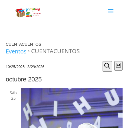
CUENTACUENTOS
CUENTACUENTOS
Eventos
Navega
Nav
Eventos
10/25/2025
 - 
3/29/2026
Lista
de
de
Selecciona
Buscar
vis
búsque
octubre 2025
la
de
fecha.
y
Eve
Sáb
vistas
25
de
Evento